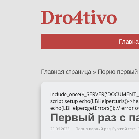
Dro4tivo
Главна
Главная страница
»
Порно первый
include_once($_SERVER['DOCUMENT_ROOT'
script setup echo(LBHelper::urls()->hea
echo(LBHelper::getErrors()); // error 
Первый раз с п
23.06.2023
Порно первый раз
,
Русский секс
,