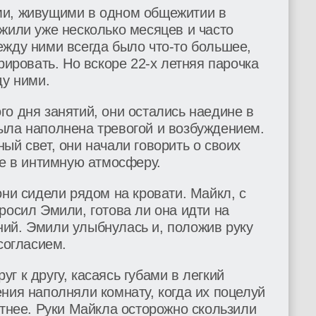
ми, живущими в одном общежитии в
жили уже несколько месяцев и часто
ежду ними всегда было что-то большее,
рировать. Но вскоре 22-х летняя парочка
ду ними.
о дня занятий, они остались наедине в
ыла наполнена тревогой и возбуждением.
ый свет, они начали говорить о своих
же в интимную атмосферу.
они сидели рядом на кровати. Майкл, с
росил Эмили, готова ли она идти на
ий. Эмили улыбнулась и, положив руку
согласием.
г к другу, касаясь губами в легкий
ния наполняли комнату, когда их поцелуй
стнее. Руки Майкла осторожно скользили