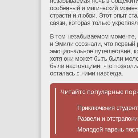
незабываемая ночь в общежитии
особенный и магический момент
страсти и любви. Этот опыт ст
связи, которая только укрепля
В том незабываемом моменте, 
и Эмили осознали, что первый р
эмоциональное путешествие, к
хотя они может быть были моло
были настоящими, что позволил
осталась с ними навсегда.
Читайте популярные пор
Приключения студента
Развели и отстрапон
Молодой парень посл