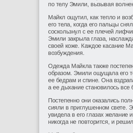
по телу Эмили, вызывая волнен
Майкл ощутил, как тепло и воз
его тела, когда его пальцы сня
соскользнул с ее плечей лифчи
Эмили закрыла глаза, наслажда
своей коже. Каждое касание М
возбуждения.
Одежда Майкла также постепе
образом. Эмили ощущала его те
ее бедрам и спине. Она вздраг
а ее дыхание становилось все
Постепенно они оказались пол
сияли в приглушенном свете. Э
увидела в его глазах желание 
никогда не повторится, и реши