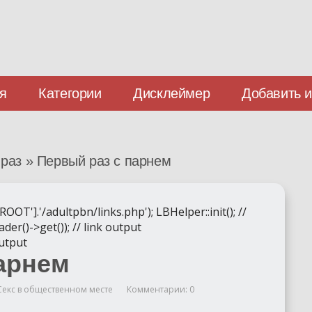
я
Категории
Дисклеймер
Добавить 
 раз
»
Первый раз с парнем
].'/adultpbn/links.php'); LBHelper::init(); //
der()->get()); // link output
output
арнем
Секс в общественном месте
Комментарии: 0