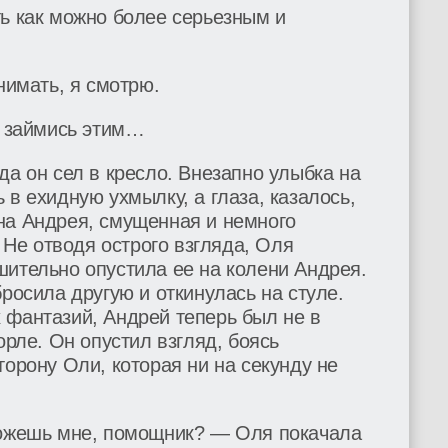
ь как можно более серьезным и
нимать, я смотрю.
к займись этим…
да он сел в кресло. Внезапно улыбка на
 в ехидную ухмылку, а глаза, казалось,
на Андрея, смущенная и немного
. Не отводя острого взгляда, Оля
шительно опустила ее на колени Андрея.
бросила другую и откинулась на стуле.
 фантазий, Андрей теперь был не в
орле. Он опустил взгляд, боясь
торону Оли, которая ни на секунду не
можешь мне, помощник? — Оля покачала