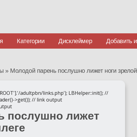
я
Категории
Дисклеймер
Добавить 
зы
»
Молодой парень послушно лижет ноги зрелой
].'/adultpbn/links.php'); LBHelper::init(); //
der()->get()); // link output
output
ь послушно лижет
ллеге