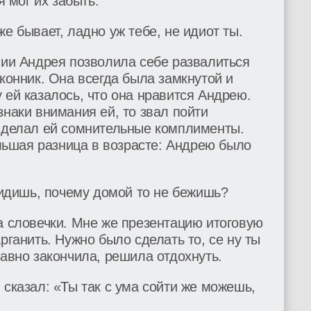
я мог их забыть.
е бывает, ладно уж тебе, не идиот ты.
вии Андрея позволила себе развалиться
оконник. Она всегда была замкнутой и
 ей казалось, что она нравится Андрею.
знаки внимания ей, то звал пойти
и делал ей сомнительные комплименты.
ьшая разница в возрасте: Андрею было
 сидишь, почему домой то не бежишь?
а словечки. Мне же презентацию итоговую
рганить. Нужно было сделать то, се ну ты
давно закончила, решила отдохнуть.
 сказал: «Ты так с ума сойти же можешь,