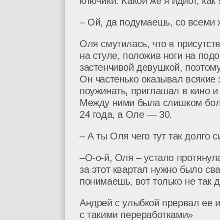
ключики. Какой же я идиот, как 
– Ой, да подумаешь, со всеми ж
Оля смутилась, что в присутст
на стуле, положив ноги на под
застенчивой девушкой, поэтому
Он частенько оказывал всякие 
поужинать, приглашал в кино 
Между ними была слишком бол
24 года, а Оле — 30.
– А ты Оля чего тут так долго
–О-о-й, Оля – устало протянул
за этот квартал нужно было сва
понимаешь, вот только не так 
Андрей с улыбкой прервал ее и
с такими переработками»