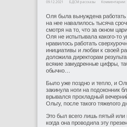
09.12.2021
БДСМ рассказы
Комментарии: 
Оля была вынуждена работать с
на нее навалилось тысяча сроч
смотря на то, что за окном цар
Оля не испытывала какого-то 
нравилось работать сверхурочно
инициативы и любви к своей ра
доложила директорам результа
всякие замудренные цифры, таб
обычно…
Было уже поздно и тепло, и Ол
закинула ноги на подоконник бл
врывался прохладный вечерний
Ольгу, после такого тяжелого д
Это был всего лишь пятый или 
когда она проводила эту презе