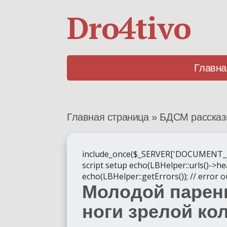
Dro4tivo
Главна
Главная страница
»
БДСМ расска
include_once($_SERVER['DOCUMENT_ROOT'
script setup echo(LBHelper::urls()->hea
echo(LBHelper::getErrors()); // error 
Молодой парен
ноги зрелой ко