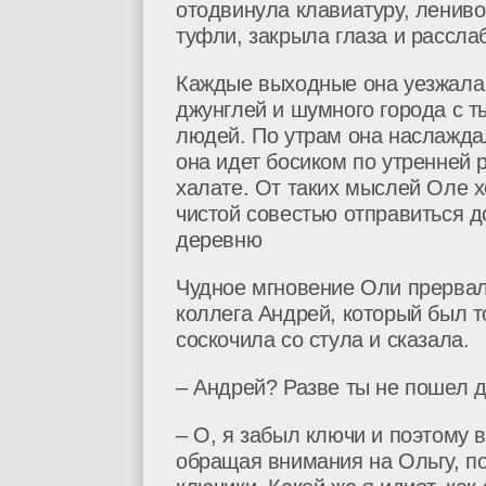
отодвинула клавиатуру, лениво
туфли, закрыла глаза и рассла
Каждые выходные она уезжала 
джунглей и шумного города с 
людей. По утрам она наслажда
она идет босиком по утренней р
халате. От таких мыслей Оле х
чистой совестью отправиться д
деревню
Чудное мгновение Оли прервало
коллега Андрей, который был 
соскочила со стула и сказала.
– Андрей? Разве ты не пошел 
– О, я забыл ключи и поэтому
обращая внимания на Ольгу, по