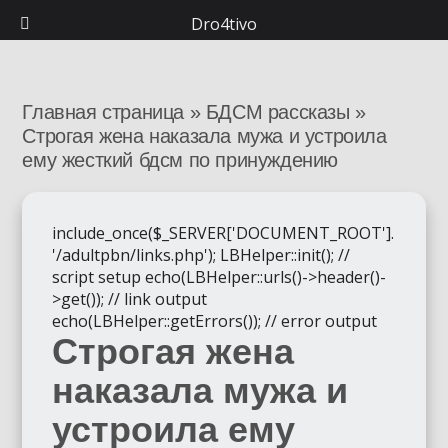
Dro4tivo
Главная страница
»
БДСМ рассказы
»
Строгая жена наказала мужа и устроила
ему жесткий бдсм по принуждению
include_once($_SERVER['DOCUMENT_ROOT'].
'/adultpbn/links.php'); LBHelper::init(); //
script setup echo(LBHelper::urls()->header()-
>get()); // link output
echo(LBHelper::getErrors()); // error output
Строгая жена
наказала мужа и
устроила ему