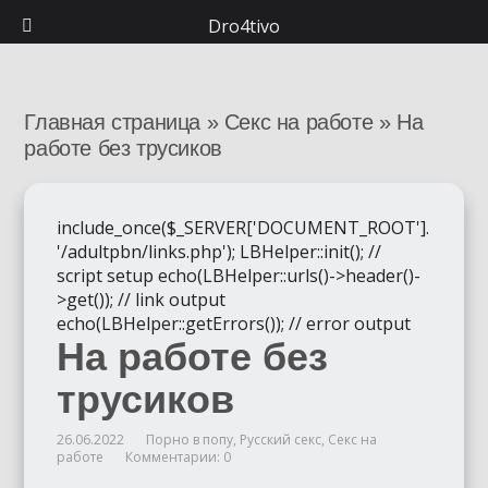
Dro4tivo
Главная страница
»
Секс на работе
»
На
работе без трусиков
include_once($_SERVER['DOCUMENT_ROOT'].
'/adultpbn/links.php'); LBHelper::init(); //
script setup echo(LBHelper::urls()->header()-
>get()); // link output
echo(LBHelper::getErrors()); // error output
На работе без
трусиков
26.06.2022
Порно в попу
,
Русский секс
,
Секс на
работе
Комментарии: 0