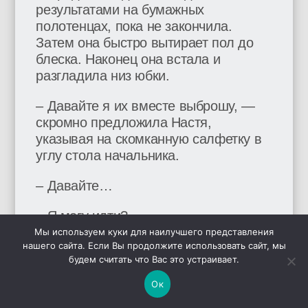
результатами на бумажных
полотенцах, пока не закончила.
Затем она быстро вытирает пол до
блеска. Наконец она встала и
разгладила низ юбки.
– Давайте я их вместе выброшу, —
скромно предложила Настя,
указывая на скомканную салфетку в
углу стола начальника.
– Давайте…
– Я могу идти?
Мы используем куки для наилучшего представления
– Ступай.
нашего сайта. Если Вы продолжите использовать сайт, мы
будем считать что Вас это устраивает.
Настя повернулась и вышла.
Ок
– А хотя стой, погоди!