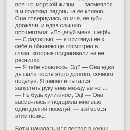
военно-морской жизни, — засмеялся
я и положил ладонь на ее колено.
Она повернулась ко мне, ее губы
дрожали, и едва слышно
прошептала: «Поцелуй меня, шеф!»
— С радостью! — я притянул ее к
себе и обвиняюще посмотрел в
глаза, которые подрагивали на ее
ресницах.
— Я тебе нравлюсь, Эд? — Она едва
дышала после этого долгого, сочного
поцелуя. Я шипел и пытался
запустить руку вниз между ее ног…
— Не будь хулиганом, Эд! — Она
засмеялась и подарила мне еще
один долгий поцелуй, — займемся
этим позже.
Вот и началась моя первая в жизни