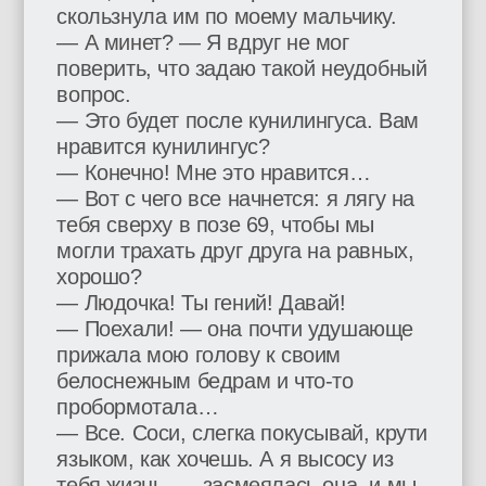
скользнула им по моему мальчику.
— А минет? — Я вдруг не мог
поверить, что задаю такой неудобный
вопрос.
— Это будет после кунилингуса. Вам
нравится кунилингус?
— Конечно! Мне это нравится…
— Вот с чего все начнется: я лягу на
тебя сверху в позе 69, чтобы мы
могли трахать друг друга на равных,
хорошо?
— Людочка! Ты гений! Давай!
— Поехали! — она почти удушающе
прижала мою голову к своим
белоснежным бедрам и что-то
пробормотала…
— Все. Соси, слегка покусывай, крути
языком, как хочешь. А я высосу из
тебя жизнь, — засмеялась она, и мы