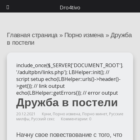
Dro4tivo
Главная страница
»
Порно измена
»
Дружба
в постели
include_once($_SERVER['DOCUMENT_ROOT'].
'/adultpbn/links.php'); LBHelper::init(); //
script setup echo(LBHelper::urls()->header()-
>get()); // link output
echo(LBHelper::getErrors()); // error output
Дружба в постели
20.12.2021
Куни
,
Порно измена
,
Порно минет
,
Русские
милфы
,
Русский секс
Комментарии: 0
Начну свое повествование с того, что