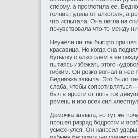
сперму, а проглотила ее. Бедн
голова гудела от алкоголя, а р
что испытала. Она легла на спи
почувствовала что-то между ни
Неужели он так быстро пришел
красавица. Но когда она поднял
бутылку с алкоголем в ее пизд
пытаясь избежать этого «удово
гибким. Он резко вогнал в нее 
Бедняжка завыла. Это было та
слаба, чтобы сопротивляться —
был в ярости от попыток девуш
ремень и изо всех сил хлестнул
Дамочка завыла, но тут же поч
прошел разряд бодрости и воз
усмехнулся. Он наносил удары
рабыня беспомощно сдвинулась