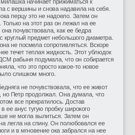
, милашка начинает прижиматься к
ла с вершины и снова надавила на себя.
ока перцу это не надоело. Затем он
. Только на этот раз он лежал на ее
 она почувствовала, как ее бедра
ус круглый предмет небольшого диаметра.
она не посмела сопротивляться. Вскоре
нее течет теплая жидкость. Этот ублюдок
ДСМ рабыня подумала, что он собирается
оняла, что это просто какое-то новое
было слишком много.
бедняга не почувствовала, что ее живот
, но Петр продолжал. Она думала, что
потом все прекратилось. Достав
 в ее анус тугую пробку широкого
ше не могла вылиться. Затем он
она легла на спину. Он полюбовался ее
оги и в мгновение ока забрался на нее