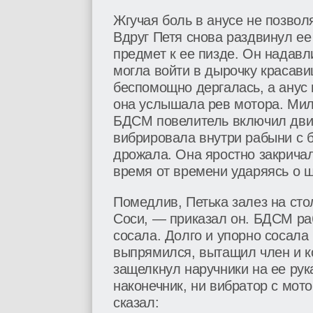
Жгучая боль в анусе не позво
Вдруг Петя снова раздвинул е
предмет к ее пизде. Он надавл
могла войти в дырочку красавиц
беспомощно дергалась, а анус г
она услышала рев мотора. Мила
БДСМ повелитель включил двига
вибрировала внутри рабыни с 
дрожала. Она яростно закричал
время от времени ударяясь о 
Помедлив, Петька залез на стол
Соси, — приказал он. БДСМ ра
сосала. Долго и упорно сосала
выпрямился, вытащил член и ко
защелкнул наручники на ее рук
наконечник, ни вибратор с мото
сказал: