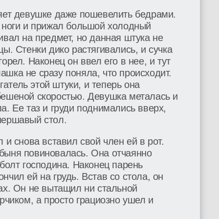
ляет девушке даже пошевелить бедрами.
е ноги и прижал большой холодный
ивал на предмет, но данная штука не
ы. Стенки дико растягивались, и сучка
орел. Наконец он ввел его в нее, и тут
шка не сразу поняла, что происходит.
тель этой штуки, и теперь она
бешеной скоростью. Девушка металась и
а. Ее таз и груди поднимались вверх,
шершавый стол.
 и снова вставил свой член ей в рот.
быня повиновалась. Она отчаянно
 болт господина. Наконец парень
нчил ей на грудь. Встав со стола, он
ах. Он не вытащил ни стальной
рчиком, а просто грациозно ушел и