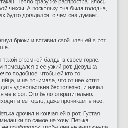
стакан. Тепло сразу же распространилось
ой чиксы. А поскольку она была голодна,
ак будто догадался, о чем она думает.
гнул брюки и вставил свой член ей в рот.
ьше.
 такой огромной балды в своем горле.
м помещался в ее узкий рот. Девушка
ечто подобное, чтобы ей кто-то
яйца, и не понимала, что от нее хотят.
ждать удовольствия бесполезно, и начал
я ее в рот. Это было отвратительно.
ходит в ее горло, даже проникает в нее.
тька дрочил и кончал ей в рот. Густая
милашки по самое не хочу. Петька
й ее подбородок, чтобы она не выплюнула