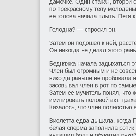
дамочке. Один стакан, второй 
по прекрасному телу молоденьк
ее голова начала плыть. Петя к
Голодна? — спросил он.
Затем он подошел к ней, рассте
Он никогда не делал этого ран
Бедняжка начала задыхаться от
Член был огромным и не совсе
никогда раньше не пробовала н
засовывал член в рот по самые 
Затем ее мучитель понял, что 
имитировать половой акт, траха
Казалось, что член полностью в
Виолетта едва дышала, когда Пе
белая сперма заполнила ротик 
вытащил болт и обхватил руко