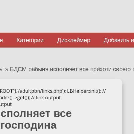
я
Категории
Дисклеймер
Добавить 
зы
»
БДСМ рабыня исполняет все прихоти своего 
].'/adultpbn/links.php'); LBHelper::init(); //
der()->get()); // link output
output
сполняет все
 господина