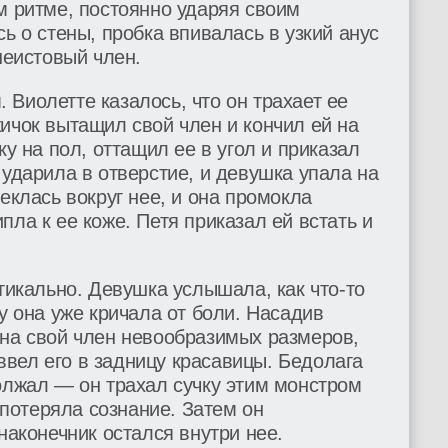
м ритме, постоянно ударяя своим
ь о стены, пробка впивалась в узкий анус
неистовый член.
Виолетте казалось, что он трахает ее
ичок вытащил свой член и кончил ей на
ку на пол, оттащил ее в угол и приказал
 ударила в отверстие, и девушка упала на
еклась вокруг нее, и она промокла
пла к ее коже. Петя приказал ей встать и
ртикально. Девушка услышала, как что-то
у она уже кричала от боли. Насадив
 на свой член невообразимых размеров,
вел его в задницу красавицы. Бедолага
олжал — он трахал сучку этим монстром
а потеряла сознание. Затем он
наконечник остался внутри нее.