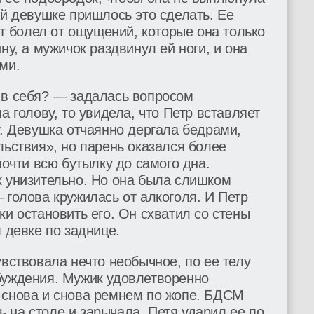
ой девушке пришлось это сделать. Ее
от болел от ощущений, которые она только
ну, а мужичок раздвинул ей ноги, и она
ми.
 в себя? — задалась вопросом
а голову, то увидела, что Петр вставляет
у. Девушка отчаянно дергала бедрами,
льствия», но парень оказался более
почти всю бутылку до самого дна.
к унизительно. Но она была слишком
 голова кружилась от алкоголя. И Петр
ки остановить его. Он схватил со стены
 девке по заднице.
увствовала нечто необычное, по ее телу
буждения. Мужик удовлетворенно
 снова и снова ремнем по жопе. БДСМ
 на столе и зарычала. Петя ударил ее по