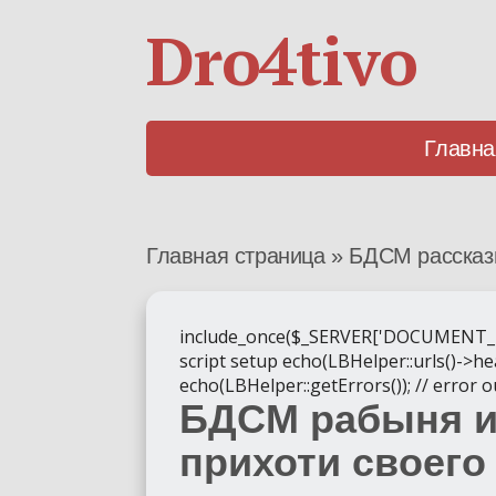
Dro4tivo
Главна
Главная страница
»
БДСМ расска
include_once($_SERVER['DOCUMENT_ROOT'
script setup echo(LBHelper::urls()->hea
echo(LBHelper::getErrors()); // error 
БДСМ рабыня и
прихоти своего